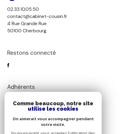
02.33.10.05.50
contact@cabinet-cousin.fr
4 Rue Grande Rue
50100 Cherbourg
Restons connecté
Adhérents
Comme beaucoup, notre site
utilise les cookies
On aimerait vous accompagner pendant
votre visite.
Nos partenaires
En poursuivant, vous acceptez l'utilisation des