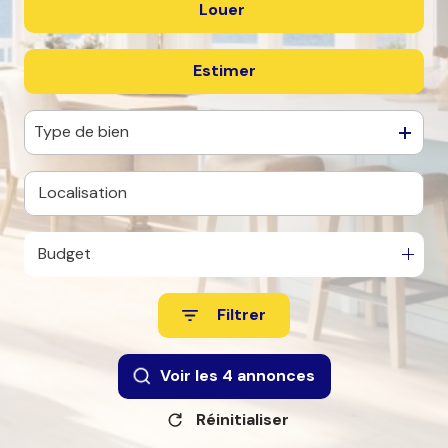
Louer
De l'ancien
agence
Contact
Estimer
à l'année
Commerce /
Type de bien
Immobilier
professionnel
Budget
Filtrer
Voir les
4
annonces
Réinitialiser