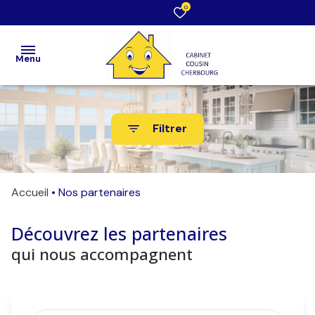
0
Menu
Accueil
Filtrer
Acheter
Louer
Accueil
Nos partenaires
Estimation
/ Vendre
Découvrez les partenaires
qui nous accompagnent
Faire
gérer
Notre