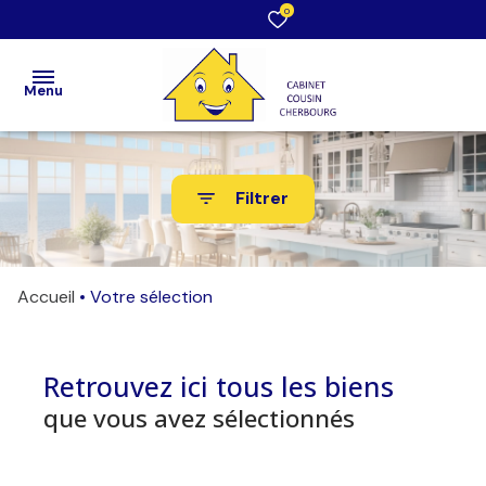
0
Menu
Accueil
Filtrer
Acheter
Louer
Accueil
Votre sélection
Estimation
/ Vendre
Retrouvez ici tous les biens
Faire
que vous avez sélectionnés
gérer
Notre