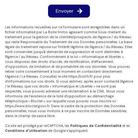
Envoyer
Les informations recueillies sur ce formulaire sont enregistrées dans un
fichier informatisé par La Boite Immo agissant comme Sous-traitant du
traitement pour la gestion de la clientèle/prospects de l'Agence / du Réseau
qui reste Responsable du Traitement de vos Données personnelles. La base
légale du traitement repose sur l'intérêt légitime de l'Agence / du Réseau. Elles
sont conservées jusqu'à demande de suppression et sont destinées à
l'Agence / au Réseau. Conformément à la loi « informatique et libertés »,
vous disposez des droits d’accès, de rectification, d’effacement,
d’opposition, de limitation et de portabilité de vos données. Vous pouvez
retirer votre consentement à tout moment en contactant directement
l’Agence / Le Réseau. Consultez le site
https://cnil.fr/fr
pour plus
d’informations sur vos droits. Si vous estimez, après avoir contacté l'Agence
/ le Réseau, que vos droits « Informatique et Libertés » ne sont pas
respectés, vous pouvez adresser une réclamation à la CNIL. Nous vous
informons de l’existence de la liste d'opposition au démarchage
téléphonique « Bloctel », sur laquelle vous pouvez vous inscrire ici :
https://www.bloctel.gouv.fr
. Dans le cadre de la protection des Données
personnelles, nous vous invitons à ne pas inscrire de Données sensibles
dans le champ de saisie libre.
Ce site est protégé par reCAPTCHA, les
Politiques de Confidentialité
et es
Conditions d'utilisation
de Google s'appliquent.