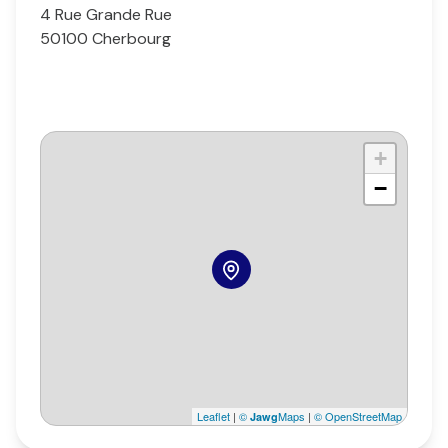
4 Rue Grande Rue
50100 Cherbourg
+
−
Leaflet
|
©
Maps
|
© OpenStreetMap
Jawg