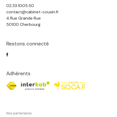
agence
02.33.10.05.50
contact@cabinet-cousin.fr
Contact
4 Rue Grande Rue
50100 Cherbourg
Commerce /
Immobilier
professionnel
Restons connecté
Adhérents
Nos partenaires