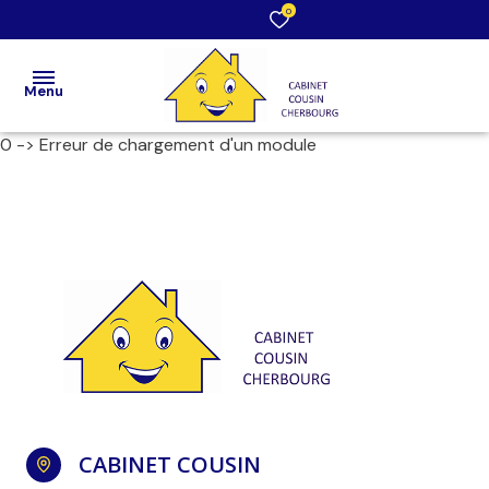
0
Menu
0 -> Erreur de chargement d'un module
Accueil
Acheter
Louer
Estimation
/ Vendre
Faire
gérer
CABINET COUSIN
Notre